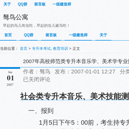
关于
QQ群
留言板
一级建造师
驽鸟公寓
早起的鸟儿有虫吃，早起的虫儿被鸟吃！
首页
QQ群
留言板
一级建造师
关于
当前位置：
首页
>
专升本考试
,
教育培训
> 正文
2007年高校师范类专升本音乐学、美术学专
作者：驽鸟 发布：2007-01-01 12:27 分
Jan
01
已关闭评论
2007
社会类专升本音乐、美术技能
一、报到
1月5日
下午5：00前，考生持