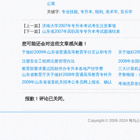
公寓
关键字:
专业技能
,
专升本
,
细则
,
美术学
,
音乐学
【上一篇】
济南大学2007年专升本考试考生注意事项
【下一篇】
山东省2007年高职高专专升本考试圆满结束
您可能还会对这些文章感兴趣！
于做好2009年山东省普通高等教育学分互认和专升
关于做好2
本考试录取工作的通知
注册安全工程师注册管理办法
的通知
2008年全
教育部要求重点院校停办专升本各地严控学费
三大计算机
山东省教育厅关于做好2008年普通高等教育专科升
齐鲁晚报：
2009年山东省省直机关招考公务员网上报名、确认
本科工作的通知
点
考场优异发
须知
报歉！评论已关闭。
Copyright © 2006-2024 驽鸟公