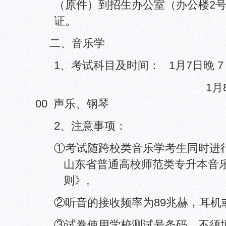
（原件）到招生办公室（办公楼2号
证。
二、音乐学
1、考试科目及时间：
1月7日
晚
7
1月
00 声乐、钢琴
2、注意事项：
①考试随跨校类音乐学考生同时进行
山东省普通高校师范类专升本音
则》。
②听音的接收频率为89兆赫，耳机
③试卷使用学校测试号条码，不须