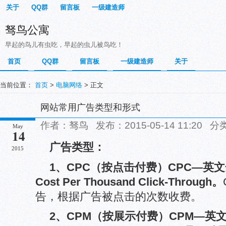
关于
QQ群
留言板
一级建造师
驽鸟公寓
早起的鸟儿有虫吃，早起的虫儿被鸟吃！
首页
QQ群
留言板
一级建造师
关于
当前位置：
首页
>
电脑网络
> 正文
网站常用广告类型和形式
作者：驽鸟 发布：2015-05-14 11:20 分
May
14
广告类型：
2015
1、
CPC（按点击付费）
CPC—英文全称
Cost Per Thousand Click-Through。
告，根据广告被点击的次数收费。
2、
CPM（按展示付费）
CPM—英文全