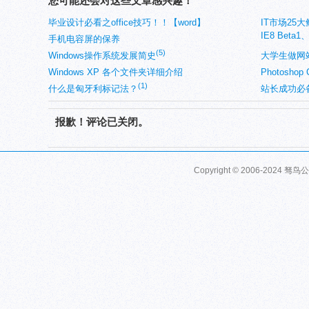
您可能还会对这些文章感兴趣！
毕业设计必看之office技巧！！【word】
IT市场25
IE8 Beta1
手机电容屏的保养
(5)
(
Windows操作系统发展简史
HACK测试
大学生做网
Windows XP 各个文件夹详细介绍
Photosho
(1)
什么是匈牙利标记法？
站长成功必
报歉！评论已关闭。
Copyright © 2006-2024 驽鸟公