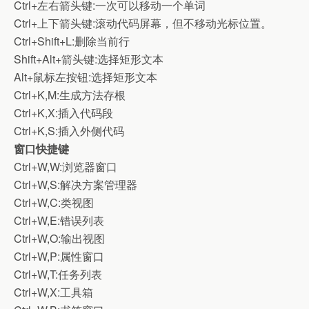
Ctrl+左右箭头键:一次可以移动一个单词
Ctrl+上下箭头键:滚动代码屏幕，但不移动光标位置。
Ctrl+Shift+L:删除当前行
Shift+Alt+箭头键:选择矩形文本
Alt+鼠标左按钮:选择矩形文本
Ctrl+K,M:生成方法存根
Ctrl+K,X:插入代码段
Ctrl+K,S:插入外侧代码
窗口快捷键
Ctrl+W,W:浏览器窗口
Ctrl+W,S:解决方案管理器
Ctrl+W,C:类视图
Ctrl+W,E:错误列表
Ctrl+W,O:输出视图
Ctrl+W,P:属性窗口
Ctrl+W,T:任务列表
Ctrl+W,X:工具箱