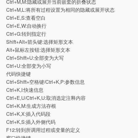
Ctrl+M,M:隐藏或展开当前嵌套的折叠状态
Ctrl+M,L:将所有过程设置为相同的隐藏或展开状态
Ctrl+E,S:查看空白
Ctrl+E,W:自动换行
Ctrl+G:转到指定行
Shift+Alt+箭头键:选择矩形文本
Alt+鼠标左按钮:选择矩形文本
Ctrl+Shift+U:全部变为大写
Ctrl+U:全部变为小写
代码快捷键
Ctrl+Shift+空格键/Ctrl+K,P:参数信息
Ctrl+K,I:快速信息
Ctrl+E,U/Ctrl+K,U:取消选定注释内容
Ctrl+K,M:生成方法存根
Ctrl+K,X:插入代码段
Ctrl+K,S:插入外侧代码
F12:转到所调用过程或变量的定义
窗口快捷键