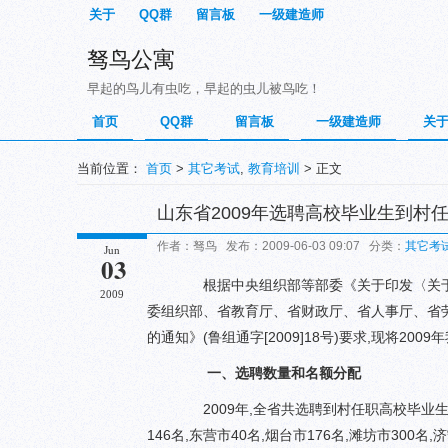
关于
QQ群
留言板
一级建造师
驽鸟公寓
早起的鸟儿有虫吃，早起的虫儿被鸟吃！
首页
QQ群
留言板
一级建造师
关
当前位置：
首页
>
其它考试
,
教育培训
> 正文
山东省2009年选聘高校毕业生到村
作者：驽鸟 发布：2009-06-03 09:07 分类：
其它考
Jun
03
根据中央组织部等部委《关于印发〈关于选聘高
2009
委组织部、省教育厅、省财政厅、省人事厅、省
的通知》(鲁组通字[2009]18号)要求,现将2
一、选聘数量和名额分配
2009年,全省共选聘到村任职高校毕业生28
146名,东营市40名,烟台市176名,滩坊市300名,