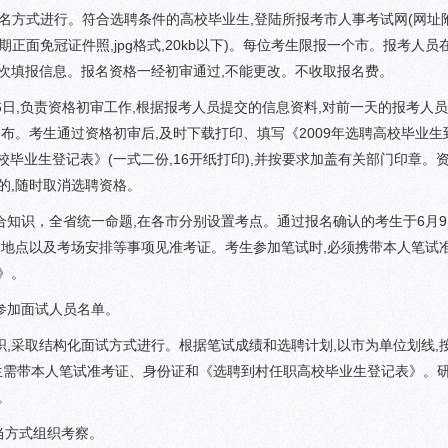
名方式进行。符合选聘条件的高校毕业生,登陆所报考市人事考试网(网址附
正面免冠证件照,jpg格式,20kb以下)。每位考生限报一个市。报考人员
次填报信息。报名资格一经初审通过,不能更改。不收取报名费。
日,负责资格初审工作,根据报考人员提交的信息资料,对前一天的报考人
公布。考生通过资格初审后,及时下载打印、填写《2009年选聘高校毕业生
高校毕业生登记表》(一式二份,16开纸打印),并按要求加盖有关部门印章。
的,随时取消选聘资格。
知识，全省统一命题,在各市分别设置考点。通过报名确认的考生于6月9日
、地点以及考场安排等事项见准考证。考生参加笔试时,必须携带本人笔试
》。
和参加面试人员名单。
织,采取结构化面试方式进行。根据笔试成绩和选聘计划,以市为单位划线,
考生需带本人笔试准考证、身份证和《选聘到村任职高校毕业生登记表》。
。
当方式组织考察。