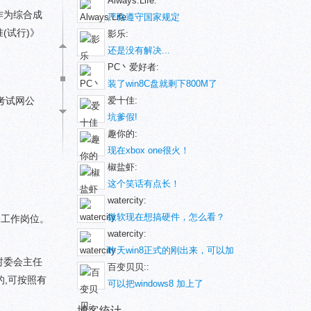
Always.Life:
作为综合成
严格遵守国家规定
(试行)》
影乐:
还是没有解决...
PC丶爱好者:
装了win8C盘就剩下800M了
考试网公
爱十佳:
坑爹假!
趣你的:
现在xbox one很火！
椒盐虾:
这个笑话有点长！
watercity:
微软现在想搞硬件，怎么看？
和工作岗位。
watercity:
昨天win8正式的刚出来，可以加
村委会主任
百变贝贝::
,可按照有
可以把windows8 加上了
博客统计