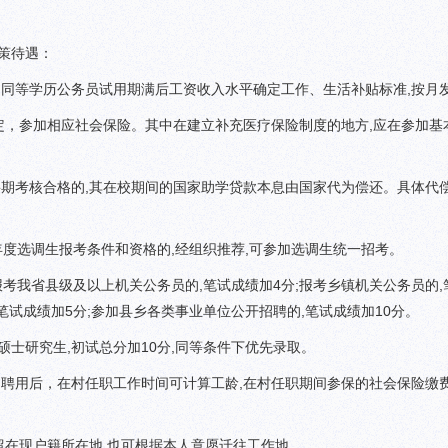
策待遇：
等学历公务员试用期满后工资收入水平确定工作、生活补贴标准,按月
，参加相应社会保险。其中在建立补充医疗保险制度的地方,应在参加基
考核合格的,其在校期间的国家助学贷款本息由国家代为偿还。具体代
度选调生报考条件和资格的,经组织推荐,可参加选调生统一招考。
我省县级及以上机关公务员的,笔试成绩加4分;报考乡镇机关公务员的,
笔试成绩加5分;参加县乡各类事业单位公开招聘的,笔试成绩加10分。
硕士研究生,初试总分加10分,同等条件下优先录取。
用后，在村任职工作时间可计算工龄,在村任职期间参保的社会保险缴
在现户籍所在地,也可根据本人意愿迁往工作地。