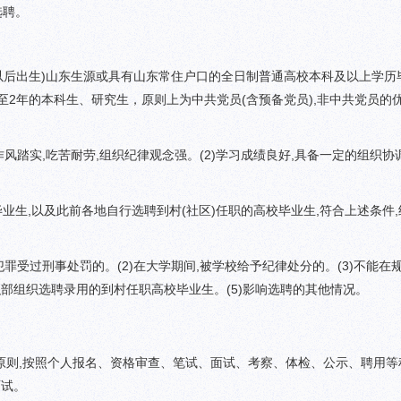
选聘。
业
生
到
村
日以后出生)山东生源或具有山东常住户口的全日制普通高校本科及以上学历
任
至2年的本科生、研究生，原则上为中共党员(含预备党员),非中共党员的
职
公
告
风踏实,吃苦耐劳,组织纪律观念强。(2)学习成绩良好,具备一定的组织协调
生,以及此前各地自行选聘到村(社区)任职的高校毕业生,符合上述条件
罪受过刑事处罚的。(2)在大学期间,被学校给予纪律处分的。(3)不能在
组织部组织选聘录用的到村任职高校毕业生。(5)影响选聘的其他情况。
,按照个人报名、资格审查、笔试、面试、考察、体检、公示、聘用等
面试。