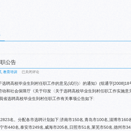
于
任职公告
山
试
,
教育培训
已关闭评论
东
校毕业生到村任职工作的意见(试行)〉的通知》(组通字[2008]18
省
劳动和社会保障厅《关于印发〈关于选聘高校毕业生到村任职工作实施意见
2009
年
009年我省选聘高校毕业生到村任职工作有关事项公告如下:
选
聘
高
23名。分配各市选聘计划如下:济南市150名,青岛市100名,淄博市160
校
济宁市440名,泰安市249名,威海市205名,日照市51名,莱芜市50名,德州市3
毕