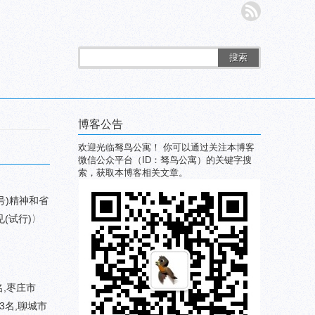
搜索
博客公告
欢迎光临驽鸟公寓！ 你可以通过关注本博客
微信公众平台（ID：驽鸟公寓）的关键字搜
索，获取本博客相关文章。
号)精神和省
(试行)〉
名,枣庄市
43名,聊城市