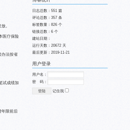
日志总数：551 篇
评论总数：357 条
标签数量：826 个
发放。
链接总数：6 个
本医疗保险
建站日期：
运行天数：20672 天
最后更新：2019-11-21
偿办法按省
用户登录
用户名：
密 码：
笔试成绩加
记住我
费年限前后