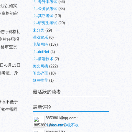
专升本考试
(56)
后),如实
公务员考试
(35)
在资格初审
其它考试
(19)
研究生考试
(20)
未分类
(29)
员进行资格初
游戏娱乐
(8)
到村任职报
电脑网络
(137)
资格审查贯
dotNet
(4)
前端技术
(2)
-6月13日
美文网摘
(222)
准考证、身
闲言碎语
(10)
驽鸟推荐
(1)
最活跃的读者
按照不低于
最新评论
研究生需同
8853801@qq.com:
nuniao.net你收不收