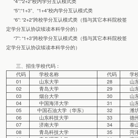
“
4”
:“2+
2”
校内学分互认模式类
“
5”
:“1+
3”
、“1+
4”
校内学分互认模式类
“
6”
: “2+
2”
跨校学分互认模式类（指与其它本科院校签
定学分互认协议续读本科学分的）
“
7”
: “1+
3”
跨校学分互认模式类（指与其它本科院校签
定学分互认协议续读本科学分的）
三、招生学校代码：
代码
学校名称
代码
学
01
山东大学
28
山
02
青岛大学
29
山
03
烟台大学
30
山
04
中国海洋大学
31
山
05
中国石油大学（华东）
32
潍
06
山东科技大学
33
德
07
济南大学
34
泰
08
青岛科技大学
35
菏