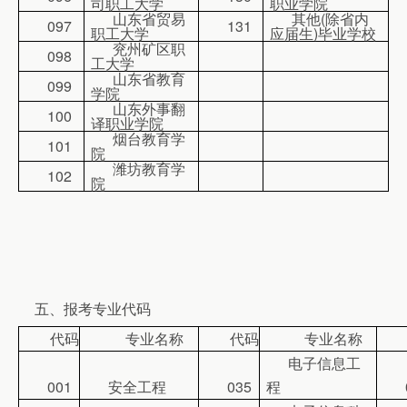
司职工大学
职业学院
山东省贸易
其他(除省内
097
131
职工大学
应届生)毕业学校
兖州矿区职
098
工大学
山东省教育
099
学院
山东外事翻
100
译职业学院
烟台教育学
101
院
潍坊教育学
102
院
五、报考专业代码
代码
专业名称
代码
专业名称
电子信息工
001
安全工程
035
程