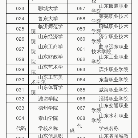
校
山东服装职业
023
聊城大学
057
学院
莱芜职业技术
024
鲁东大学
058
学院
临沂师范学
聊城职业技术
025
059
院
学院
山东经济学
济宁职业技术
026
060
院
学院
山东工商学
曲阜远东职业
027
061
院
技术学院
山东财政学
山东工业职业
028
062
院
学院
山东艺术学
029
063
滨州职业学院
院
山东工艺美
030
064
东营职业学院
术学院
山东体育学
031
065
威海职业学院
院
032
潍坊学院
066
淄博职业学院
山东交通职业
033
德州学院
067
学院
山东水利职业
034
泰山学院
068
学院
代
代码
学校名称
学校名称
码
山东信息职
山东省聊城教