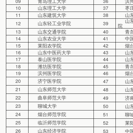
09
青岛理工大学
36
滨
10
山东理工大学
37
枣
11
山东建筑大学
38
山
山
12
山东轻工业学院
39
院
13
山东交通学院
40
青
14
山东农业大学
41
中
15
莱阳农学院
42
烟
16
山东中医药大学
43
山
17
泰山医学院
44
山
18
潍坊医学院
45
青
19
滨州医学院
46
烟
20
济宁医学院
47
山
21
山东师范大学
48
山
22
曲阜师范大学
49
济
23
聊城大学
50
山
24
烟台师范学院
51
聊
25
临沂师范学院
52
莱
26
山东经济学院
53
中