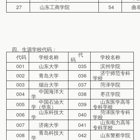
27
山东工商学院
54
曲
四、生源学校代码：
代
代码
学校名称
学校名称
码
001
山东大学
035
滨州学院
济宁师范专科
002
青岛大学
036
学校
003
烟台大学
037
菏泽学院
中国海洋大
004
038
枣庄学院
学
中国石油大
山东医学高等
005
039
学（华东）
专科学校
山东科技大
菏泽医学专科
006
040
学
学校
山东电力高等
007
济南大学
041
专科学校
青岛科技大
008
042
山东警察学院
学