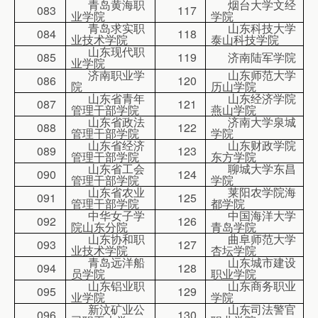
青岛黄海职
烟台大学文经
083
117
业学院
学院
青岛求实职
山东科技大学
084
118
业技术学院
泰山科技学院
山东现代职
085
119
济南陆军学院
业学院
济南职业学
山东师范大学
086
120
院
历山学院
山东省青年
山东经济学院
087
121
管理干部学院
燕山学院
山东省政法
济南大学泉城
088
122
管理干部学院
学院
山东省经济
山东财政学院
089
123
管理干部学院
东方学院
山东省工会
聊城大学东昌
090
124
管理干部学院
学院
山东省农业
莱阳农学院海
091
125
管理干部学院
都学院
中华女子学
中国海洋大学
092
126
院山东分院
青岛学院
山东协和职
曲阜师范大学
093
127
业技术学院
杏坛学院
青岛远洋船
山东城市建设
094
128
员学院
职业学院
山东铝业职
山东商务职业
095
129
业学院
学院
新汶矿业公
山东司法警官
096
130