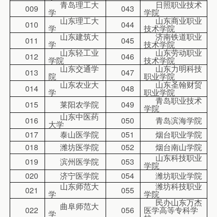
青岛理工大
日照职业技术
009
043
学
学院
山东理工大
山东商业职业
010
044
学
技术学院
山东建筑大
济南铁道职业
011
045
学
技术学院
山东轻工业
山东劳动职业
012
046
学院
技术学院
山东交通学
山东力明科技
013
047
院
职业学院
山东农业大
山东圣翰财贸
014
048
学
职业学院
青岛职业技术
015
莱阳农学院
049
学院
山东中医药
016
050
青岛滨海学院
大学
017
泰山医学院
051
烟台职业学院
018
潍坊医学院
052
烟台南山学院
山东科技职业
019
滨州医学院
053
学院
020
济宁医学院
054
潍坊职业学院
山东师范大
潍坊科技职业
021
055
学
学院
民办山东万杰
曲阜师范大
022
056
医学高等专科学
学