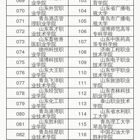
069
103
业学院
育学院
山东外贸职
山东省广播电
070
104
业学院
视大学
青岛酒店管
青岛市广播电
071
105
理职业学院
视大学
山东英才职
淄博师范高等
072
106
业技术学院
专科学校
山东畜牧兽
山东中医药高
073
107
医职业学院
等专科学校
德州科技职
济南工程职业
074
108
业学院
技术学院
淄博科技职
山东电子职业
075
109
业学院
技术学院
山东大王职
山东华宇职业
076
110
业学院
技术学院
青岛飞洋职
山东旅游职业
077
111
业技术学院
学院
山东经贸职
山东杏林科技
078
112
业学院
职业学院
山东化工职
泰山职业技术
079
113
业学院
学院
青岛港湾职
山东省水利职
080
114
业技术学院
工大学
山东胜利职
青岛理工大学
081
115
业学院
琴岛学院
青岛恒星职
中国石油大学
082
116
业技术学院
胜利学院